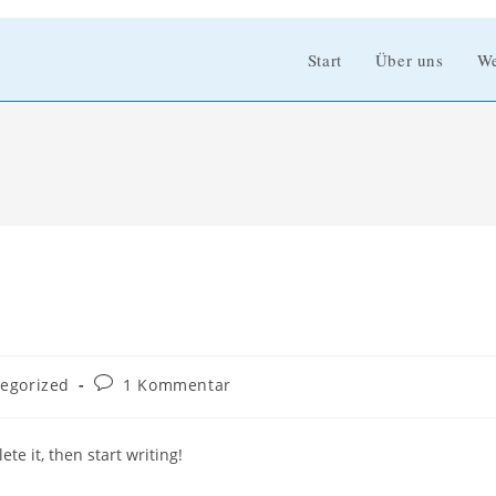
Start
Über uns
We
Beitrags-
egorized
1 Kommentar
:
Kommentare:
te it, then start writing!