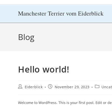
Zum
Inhalt
Manchester Terrier vom Eiderblick
springen
Blog
Hello world!
Beitrags-
Beitrag
Beitrags-
Eiderblick
November 29, 2023
Uncat
Autor:
veröffentlicht:
Kategorie
Welcome to WordPress. This is your first post. Edit or dele